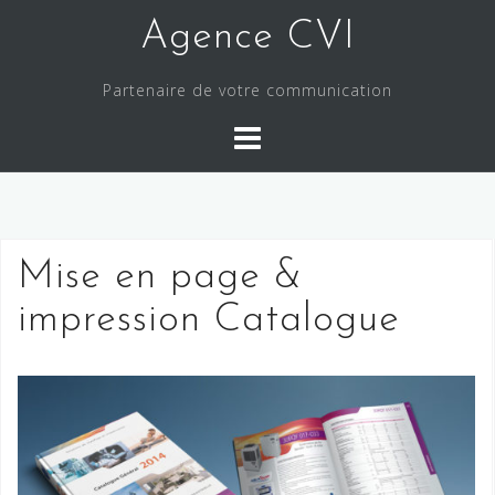
S
Agence CVI
k
i
Partenaire de votre communication
p
t
o
c
o
n
Mise en page &
t
e
impression Catalogue
n
t