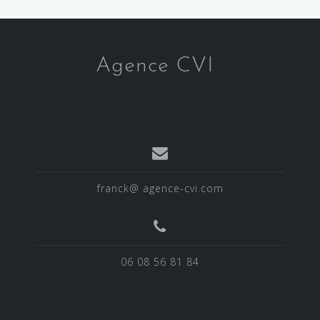
:
Agence CVI
franck@ agence-cvi.com
06 08 56 81 84