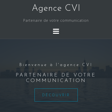
S
Agence CVI
k
i
Partenaire de votre communication
p
t
o
c
o
n
t
Bienvenue à l'agence CVI
e
n
PARTENAIRE DE VOTRE
COMMUNICATION
t
DÉCOUVRIR