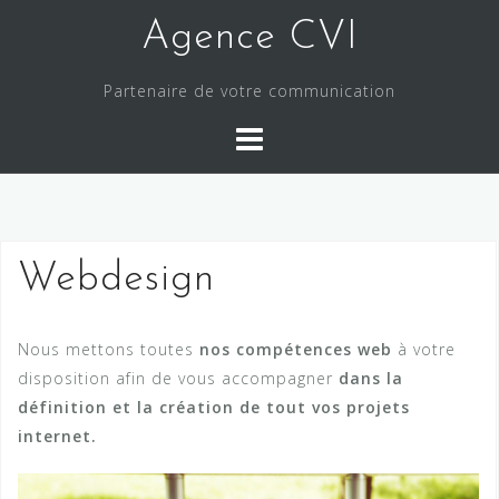
S
Agence CVI
k
i
Partenaire de votre communication
p
t
o
c
o
n
Webdesign
t
e
n
Nous mettons toutes
nos compétences web
à votre
t
disposition afin de vous accompagner
dans la
définition et la création de tout vos projets
internet.