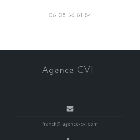
06 08 56 81 84
Agence CVI
franck@ agence-cvi.com