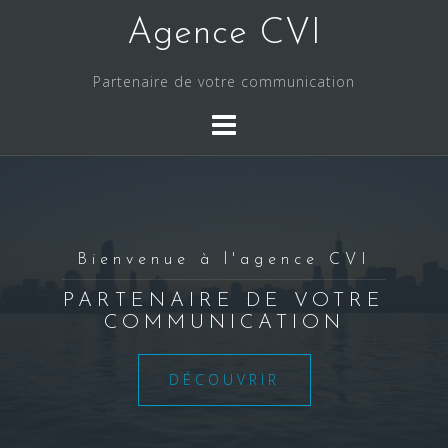
S
Agence CVI
k
i
Partenaire de votre communication
p
t
o
c
o
n
t
Bienvenue à l'agence CVI
e
n
PARTENAIRE DE VOTRE
COMMUNICATION
t
DÉCOUVRIR